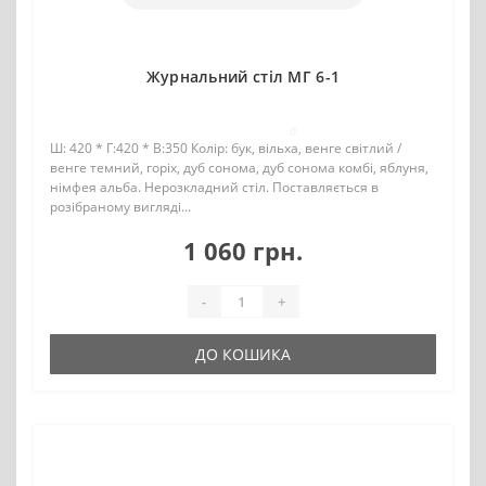
Журнальний стіл МГ 6-1
0
Ш: 420 * Г:420 * В:350 Колір: бук, вільха, венге світлий /
венге темний, горіх, дуб сонома, дуб сонома комбі, яблуня,
німфея альба. Нерозкладний стіл. Поставляється в
розібраному вигляді...
1 060 грн.
-
+
ДО КОШИКА