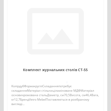
Комплект журнальних столів CT-55
0
КолірдубФормакругліСкладанняпотребує
складанняМатеріал стільниціламіноване МДФМатеріал
основихромована стальДіаметр, см70,5Висота, см46,4Вага,
кг12,7БрендVetro MebelПоставляється в розібраному
вигляді...