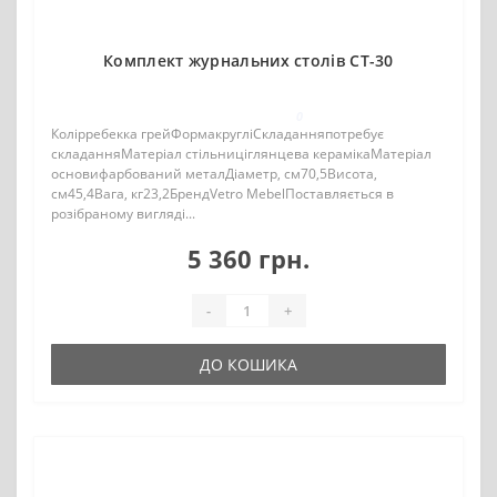
Комплект журнальних столів CT-30
0
Колірребекка грейФормакругліСкладанняпотребує
складанняМатеріал стільниціглянцева керамікаМатеріал
основифарбований металДіаметр, см70,5Висота,
см45,4Вага, кг23,2БрендVetro MebelПоставляється в
розібраному вигляді...
5 360 грн.
-
+
ДО КОШИКА