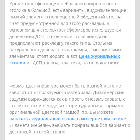
Кроме трансформации небольшого журнального
столика в большой, есть варианты, видоизменяющие
низкий элемент в полноценный обеденный стол за
счёт предусмотренной для этого раскладки. В
основном для столов-трансформеров используется
дерево или ДСП, стеклянные столешницы не
предполагают раскладку такого типа. Столы из
натурального дерева, стекла, камня, с мозаичными
элементами стоят дорого, а вот
цена журнальных
столов
из ДСП, шпона, пластика, на порядок ниже.
Форма, цвет и фактура может быть разной и это не
зависит от используемого материала. Дизайнерские
задумки выражаются как в простых незамысловатых
столиках, так и в моделях с причудливыми формами,
оригинальной цветовой гаммой, пр. Вы можете
заказать журнальные столы в интернет-магазине
«Планета Мебели», выбрать понравившийся вариант с
доставкой по всей стране.