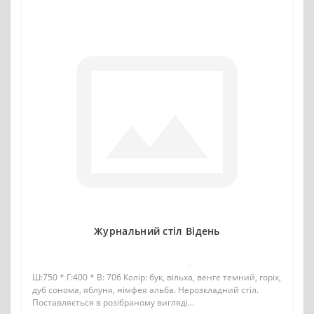
Журнальний стіл Відень
0
Ш:750 * Г:400 * В: 706 Колір: бук, вільха, венге темний, горіх,
дуб сонома, яблуня, німфея альба. Нерозкладний стіл.
Поставляється в розібраному вигляді...