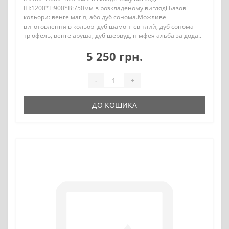
Ш:1200*Г:900*В:750мм в розкладеному вигляді Базові
кольори: венге магія, або дуб сонома.Можливе
виготовлення в кольорі дуб шамоні світлий, дуб сонома
трюфель, венге аруша, дуб шервуд, німфея альба за дода..
5 250 грн.
-
+
ДО КОШИКА