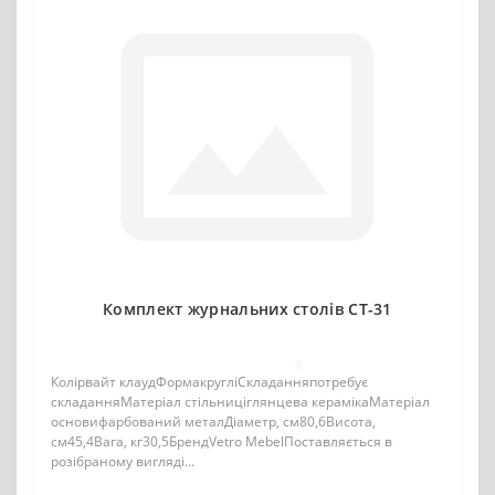
Комплект журнальних столів CT-31
0
Колірвайт клаудФормакругліСкладанняпотребує
складанняМатеріал стільниціглянцева керамікаМатеріал
основифарбований металДіаметр, см80,6Висота,
см45,4Вага, кг30,5БрендVetro MebelПоставляється в
розібраному вигляді...