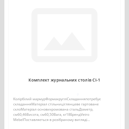
Комплект журнальних столів CI-1
0
Колірбілий мармурФормакругліСкладанняпотребує
складанняМатеріал стільниціглянцеве гартоване
склоМатеріал основихромована стальДіаметр,
см60,46Висота, см60,50Вага, кг18БрендVetro
MebelПоставляється в розібраному вигляді...