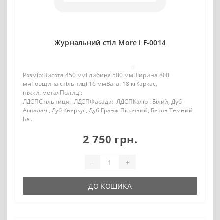
Журнальний стіл Moreli F-0014
0
Розмір:Висота 450 ммГлибина 500 ммШирина 800
ммТовщина стільниці 16 ммВага: 18 кгКаркас,
ніжки: металПолиці:
ЛДСПСтільниця: ЛДСПФасади: ЛДСПКолір : Білий, Дуб
Аппалачі, Дуб Кверкус, Дуб Гранж Пісочний, Бетон Темний,
Бе..
2 750 грн.
-
+
ДО КОШИКА