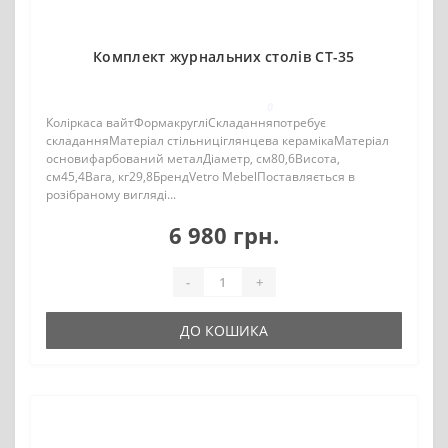
Комплект журнальних столів CT-35
0
Коліркаса вайтФормакругліСкладанняпотребує
складанняМатеріал стільниціглянцева керамікаМатеріал
основифарбований металДіаметр, см80,6Висота,
см45,4Вага, кг29,8БрендVetro MebelПоставляється в
розібраному вигляді...
6 980 грн.
-
+
ДО КОШИКА