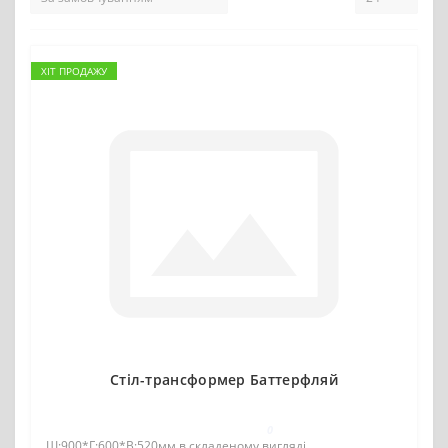
ХІТ ПРОДАЖУ
Стіл-трансформер Баттерфляй
0
Ш:900*Г:600*В:520мм в складеному вигляді