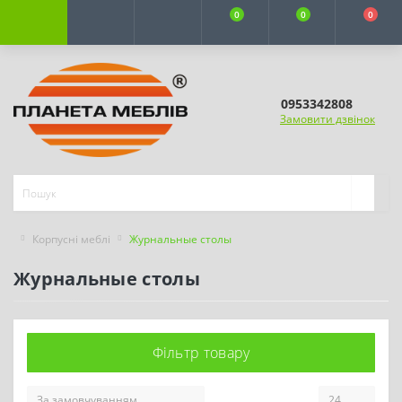
0
0
0
0953342808
Замовити дзвінок
Корпусні меблі
Журнальные столы
Журнальные столы
Фільтр товару