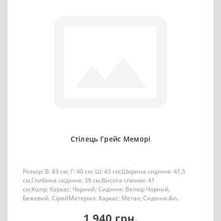
Стілець Грейс Меморі
0
Розмір: В: 83 см; Г: 40 см; Ш: 43 см;Ширина сидіння: 41,5
см;Глибина сидіння: 39 см;Висота спинки: 41
см;Колір: Каркас: Чорний; Сидіння: Велюр Чорний,
Бежевий, СірийМатеріал: Каркас: Метал; Сидіння:&n..
1 940 грн.