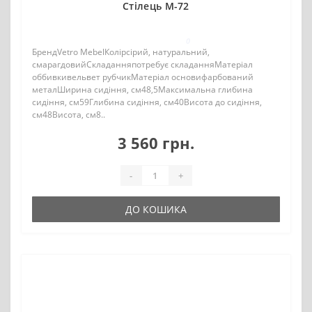
Стілець M-72
0
БрендVetro MebelКолірсірий, натуральний,
смарагдовийСкладанняпотребує складанняМатеріал
оббивкивельвет рубчикМатеріал основифарбований
металШирина сидіння, см48,5Максимальна глибина
сидіння, см59Глибина сидіння, см40Висота до сидіння,
см48Висота, см8..
3 560 грн.
-
+
ДО КОШИКА