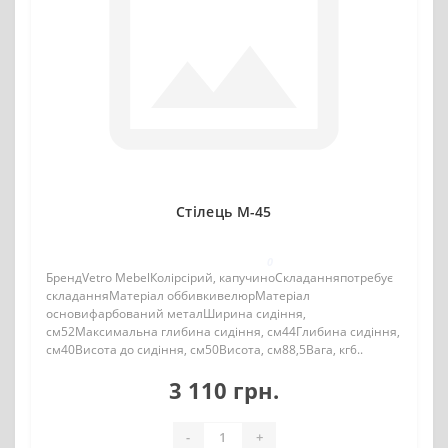
Стілець M-45
0
БрендVetro MebelКолірсірий, капучиноСкладанняпотребує
складанняМатеріал оббивкивелюрМатеріал
основифарбований металШирина сидіння,
см52Максимальна глибина сидіння, см44Глибина сидіння,
см40Висота до сидіння, см50Висота, см88,5Вага, кг6..
3 110 грн.
-
+