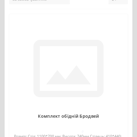
Комплект обідній Бродвей
0
Розмір: Стіл: 1100*700 мм; Висота: 740мм.Стілець: 410*440;