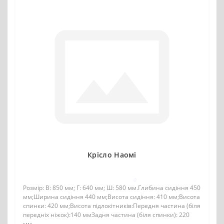
Крісло Наомі
0
Розмір: В: 850 мм; Г: 640 мм; Ш: 580 мм.Глибина сидіння 450
мм;Ширина сидіння 440 мм;Висота сидіння: 410 мм;Висота
спинки: 420 мм;Висота підлокітників:Передня частина (біля
передніх ніжок):140 ммЗадня частина (біля спинки): 220
мм..