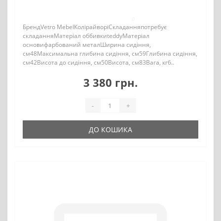
0
БрендVetro MebelКолірайворіСкладанняпотребує
складанняМатеріал оббивкиteddyМатеріал
основифарбований металШирина сидіння,
см48Максимальна глибина сидіння, см59Глибина сидіння,
см42Висота до сидіння, см50Висота, см83Вага, кг6..
3 380 грн.
-
+
ДО КОШИКА