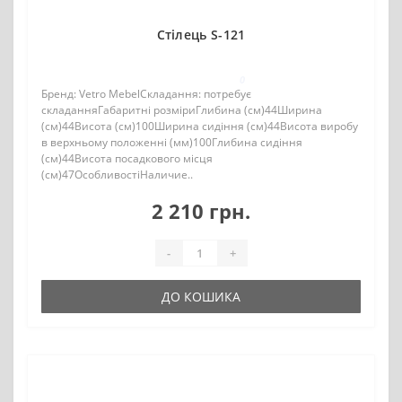
Стілець S-121
0
Бренд: Vetro MebelСкладання: потребує
складанняГабаритні розміриГлибина (см)44Ширина
(см)44Висота (см)100Ширина сидіння (см)44Висота виробу
в верхньому положенні (мм)100Глибина сидіння
(см)44Висота посадкового місця
(см)47ОсобливостіНаличие..
2 210 грн.
-
+
ДО КОШИКА