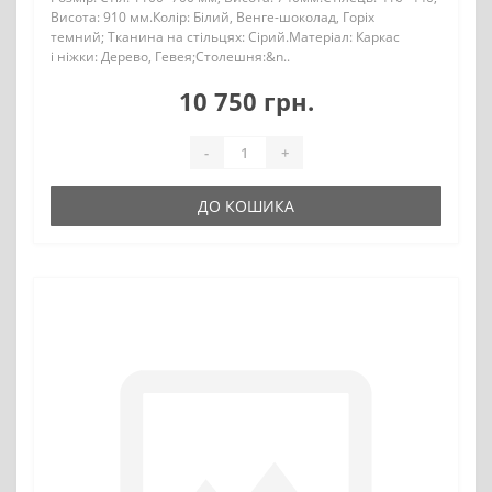
Висота: 910 мм.Колір: Білий, Венге-шоколад, Горіх
темний; Тканина на стільцях: Сірий.Матеріал: Каркас
і ніжки: Дерево, Гевея;Столешня:&n..
10 750 грн.
-
+
ДО КОШИКА