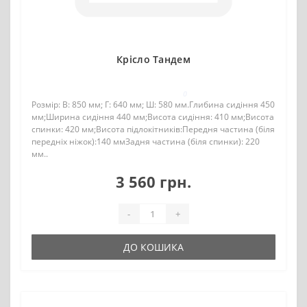
Крісло Тандем
0
Розмір: В: 850 мм; Г: 640 мм; Ш: 580 мм.Глибина сидіння 450
мм;Ширина сидіння 440 мм;Висота сидіння: 410 мм;Висота
спинки: 420 мм;Висота підлокітників:Передня частина (біля
передніх ніжок):140 ммЗадня частина (біля спинки): 220
мм..
3 560 грн.
-
+
ДО КОШИКА