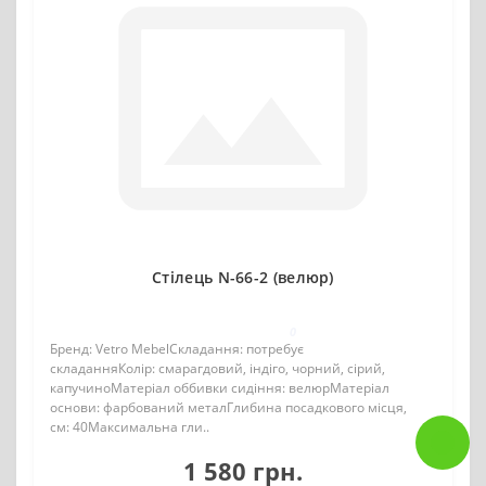
Стілець N-66-2 (велюр)
0
Бренд: Vetro MebelСкладання: потребує
складанняКолір: смарагдовий, індіго, чорний, сірий,
капучиноМатеріал оббивки сидіння: велюрМатеріал
основи: фарбований металГлибина посадкового місця,
см: 40Максимальна гли..
1 580 грн.