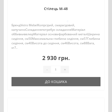
Стілець M-48
0
БрендVetro MebelКолірсірий, смарагдовий,
капучиноСкладанняпотребує складанняМатеріал
оббивкивелюрМатеріал основифарбований металШирина
сидіння, см50Максимальна глибина сидіння, см57Глибина
сидіння, см40Висота до сидіння, см46Висота, см88Вага,
кг7..
2 930 грн.
-
+
ДО КОШИКА