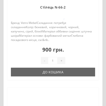
Стілець N-66-2
0
Бренд: Vetro MebelСкладання: потребує
складанняКолір: бежевий, коричневий, чорний,
капучино, сірий, білийМатеріал оббивки сидіння: штучна
шкіраМатеріал основи: фарбований металГлибина
посадкового місця, см:&nb..
900 грн.
-
+
ДО КОШИКА