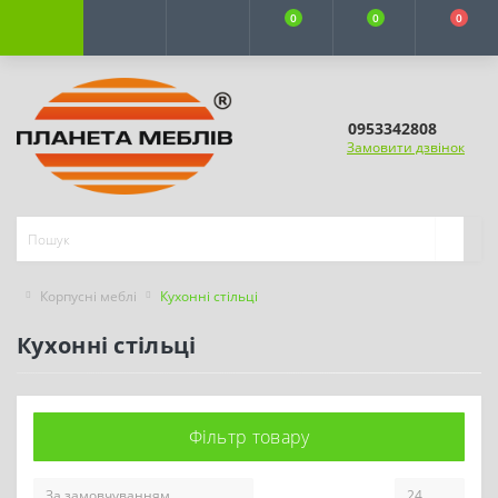
0
0
0
0953342808
Замовити дзвінок
Корпусні меблі
Кухонні стільці
Кухонні стільці
Фільтр товару