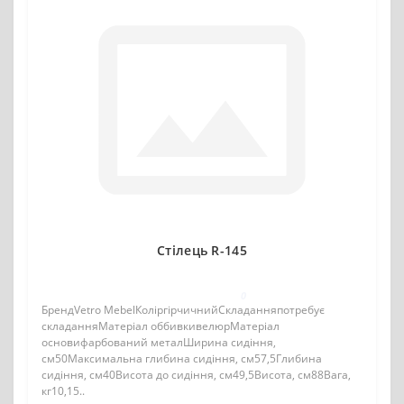
Стілець R-145
0
БрендVetro MebelКоліргірчичнийСкладанняпотребує
складанняМатеріал оббивкивелюрМатеріал
основифарбований металШирина сидіння,
см50Максимальна глибина сидіння, см57,5Глибина
сидіння, см40Висота до сидіння, см49,5Висота, см88Вага,
кг10,15..