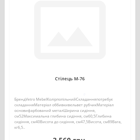
Стілець M-76
0
БрендVetro MebelКолірпопільнийСкладанняпотребує
складанняМатеріал оббивкивельвет рубчикМатеріал
основифарбований металШирина сидіння,
см52Максимальна глибина сидіння, см60,5Глибина
сидіння, см40Висота до сидіння, см47,5Висота, см89Вага,
кг6,5..