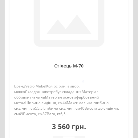
Стілець M-70
0
БрендVetro MebelКолірсірий, айворі,
моккоСкладанняпотребує складанняМатеріал
оббивкитканинаМатеріал основифарбований
металШирина сидіння, см44Максимальна глибина
сидіння, см55,5Глибина сидіння, см40Висота до сидіння,
см49Висота, см87Вага, кг6,5..
3 560 грн.