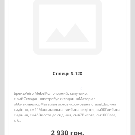
Стілець S-120
0
БрендVetro MebelКолірчорний, капучино,
сірийСкладанняпотребує складанняМатеріал
оббивкивелюрМатеріал основихромована стальШирина
сидіння, см44Максимальна глибина сидіння, см50Глибина
сидіння, см45Висота до сидіння, см47Висота, см100Вага,
кг6..
2 930 грн.