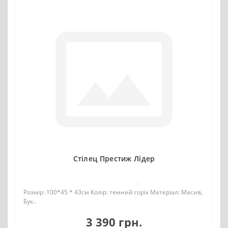
Стілец Престиж Лідер
0
Розмір: 100*45 * 43см Колір: темний горіх Матеріал: Масив,
Бук..
3 390 грн.