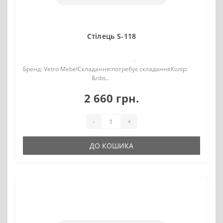
Стілець S-118
0
Бренд: Vetro MebelСкладання:потребує складанняКолір:
&nbs..
2 660 грн.
-
+
ДО КОШИКА