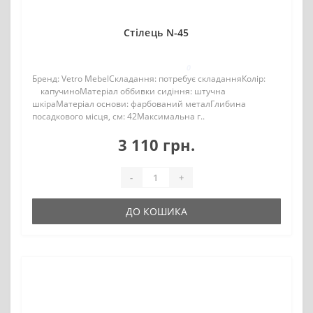
Стілець N-45
0
Бренд: Vetro MebelСкладання: потребує складанняКолір:
капучиноМатеріал оббивки сидіння: штучна
шкіраМатеріал основи: фарбований металГлибина
посадкового місця, см: 42Максимальна г..
3 110 грн.
-
+
ДО КОШИКА