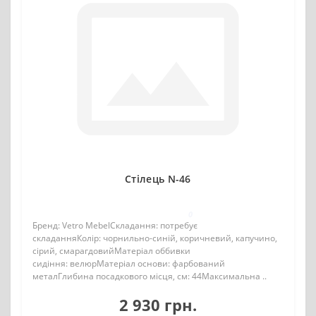
Стілець N-46
0
Бренд: Vetro MebelСкладання: потребує
складанняКолір: чорнильно-синій, коричневий, капучино,
сірий, смарагдовийМатеріал оббивки
сидіння: велюрМатеріал основи: фарбований
металГлибина посадкового місця, см: 44Максимальна ..
2 930 грн.