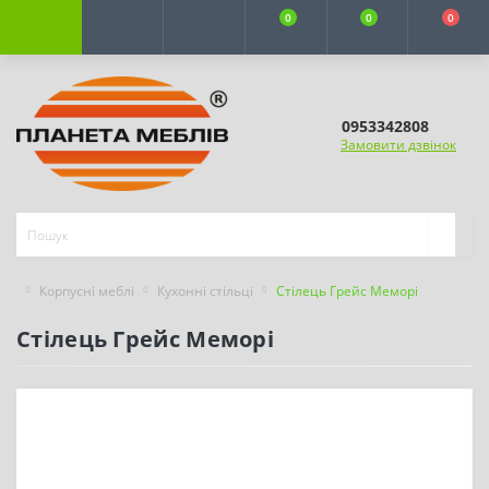
0
0
0
0953342808
Замовити дзвінок
Корпусні меблі
Кухонні стільці
Стілець Грейс Меморі
Стілець Грейс Меморі