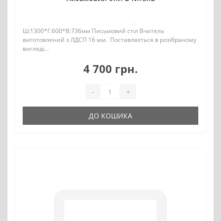
0
Ш:1300*Г:600*В:736мм Письмовий стіл Вчитель
виготовлений з ЛДСП 16 мм. Поставляється в розібраному
вигляді...
4 700 грн.
-
+
ДО КОШИКА