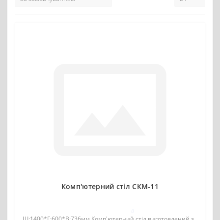
Комп'ютерний стіл СКМ-11
0
Ш:1400*Г:600*В:736мм Комп'ютерний стіл виготовлений з