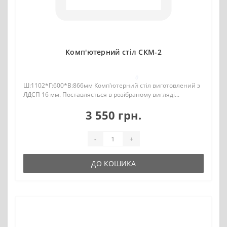
Комп'ютерний стіл СКМ-2
0
Ш:1102*Г:600*В:866мм Комп'ютерний стіл виготовлений з
ЛДСП 16 мм. Поставляється в розібраному вигляді...
3 550 грн.
-
+
ДО КОШИКА