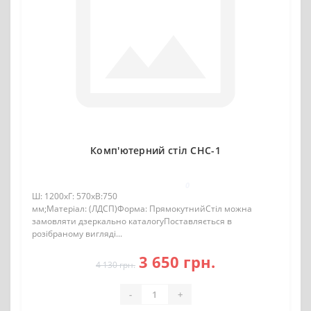
Комп'ютерний стіл CHC-1
0
Ш: 1200хГ: 570хВ:750
мм;Матеріал: (ЛДСП)Форма: ПрямокутнийСтіл можна
замовляти дзеркально каталогуПоставляється в
розібраному вигляді...
3 650 грн.
4 130 грн.
-
+