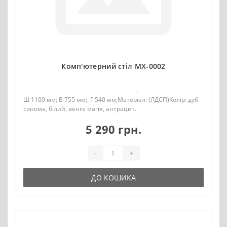
Комп'ютерний стіл MX-0002
0
Ш 1100 мм; В 755 мм; Г 540 мм;Матеріал: (ЛДСП)Колір: дуб
сонома, білий, венге магія, антрацит..
5 290 грн.
-
+
ДО КОШИКА