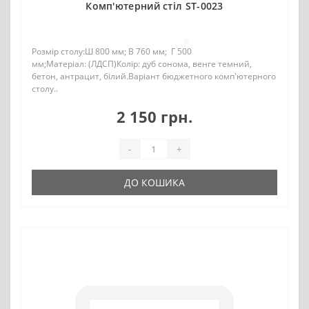
Комп'ютерний стіл ST-0023
0
Розмір столу:Ш 800 мм; В 760 мм; Г 500
мм;Матеріал: (ЛДСП)Колір: дуб сонома, венге темний,
бетон, антрацит, білий.Варіант бюджетного комп'ютерного
столу..
2 150 грн.
-
+
ДО КОШИКА