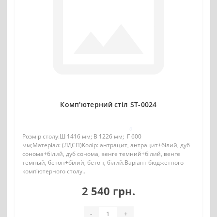
Комп'ютерний стіл ST-0024
0
Розмір столу:Ш 1416 мм; В 1226 мм; Г 600
мм;Матеріал: (ЛДСП)Колір: антрацит, антрацит+білий, дуб
сонома+білий, дуб сонома, венге темний+білий, венге
темный, бетон+білий, бетон, білий.Варіант бюджетного
комп'ютерного столу..
2 540 грн.
-
+