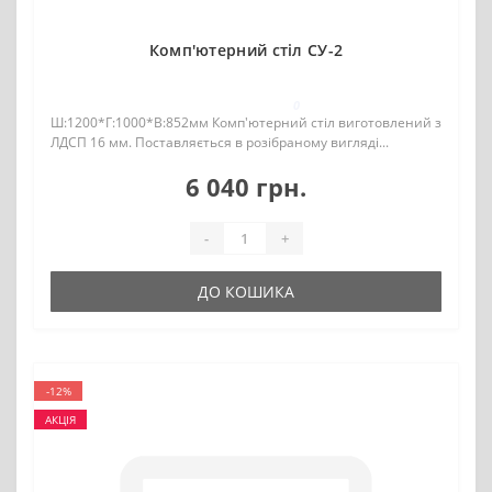
Комп'ютерний стіл СУ-2
0
Ш:1200*Г:1000*В:852мм Комп'ютерний стіл виготовлений з
ЛДСП 16 мм. Поставляється в розібраному вигляді...
6 040 грн.
-
+
ДО КОШИКА
-12%
АКЦІЯ