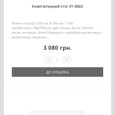
Комп'ютерний стіл ST-0003
0
Розмір столу:Ш 1200 мм; В 760 мм; Г 500
мм;Матеріал: (ЛДСП)Колір: дуб сонома, венге темний,
бетон, антрацит, білий.Надходить в розібраному вигляді в
фабричному пакуванні...
3 080 грн.
-
+
ДО КОШИКА