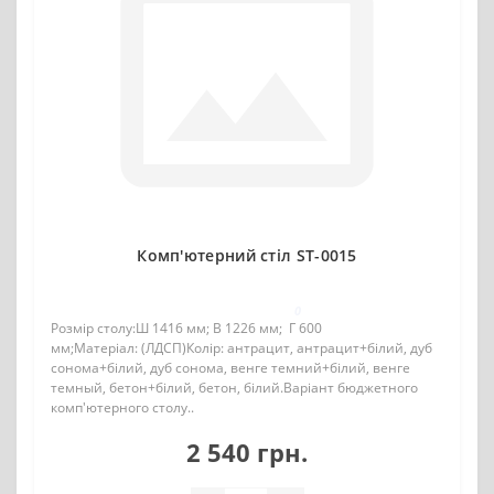
Комп'ютерний стіл ST-0015
0
Розмір столу:Ш 1416 мм; В 1226 мм; Г 600
мм;Матеріал: (ЛДСП)Колір: антрацит, антрацит+білий, дуб
сонома+білий, дуб сонома, венге темний+білий, венге
темный, бетон+білий, бетон, білий.Варіант бюджетного
комп'ютерного столу..
2 540 грн.