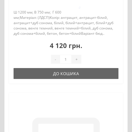
0
Ш 1200 мм; В 750 мм; Г 600
мм;Матеріал: (ЛДСП)Колір: антрацит, антрацит-білий,
антрацит+дуб сонома, білий, білий+антрацит, білий+дуб
сонома, венге темний, венге темний+білий, дуб сонома,
дуб сонома+білий, бетон, бетон+білийВаріант бюд..
4 120 грн.
-
+
ДО КОШИКА