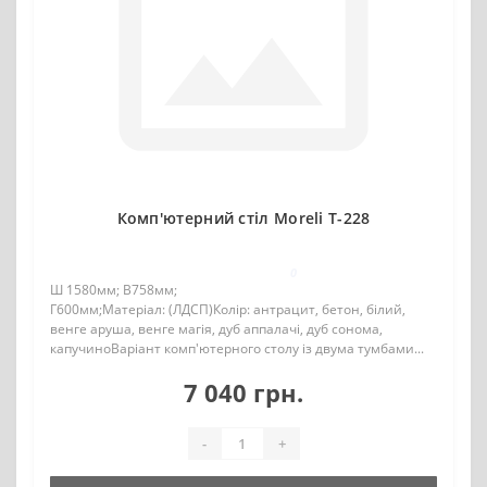
Комп'ютерний стіл Moreli T-228
0
Ш 1580мм; В758мм;
Г600мм;Матеріал: (ЛДСП)Колір: антрацит, бетон, білий,
венге аруша, венге магія, дуб аппалачі, дуб сонома,
капучиноВаріант комп'ютерного столу із двума тумбами...
7 040 грн.
-
+