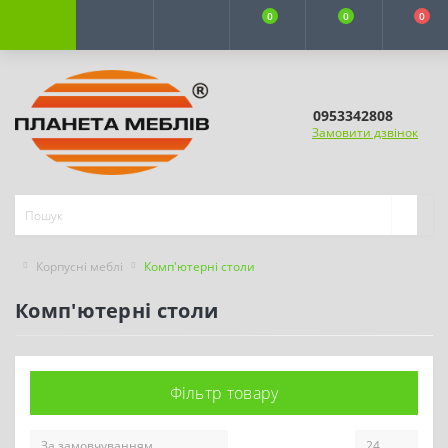
0
0
0
0953342808
Замовити дзвінок
Корпусні меблі
Комп'ютерні столи
Комп'ютерні столи
Фільтр товару