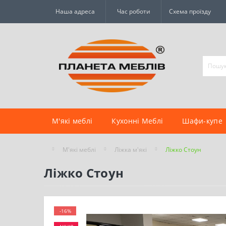
Наша адреса
Час роботи
Схема проїзду
М'які меблі
Кухонні Меблі
Шафи-купе
М'які меблі
Ліжка м'які
Ліжко Стоун
Ліжко Стоун
-16%