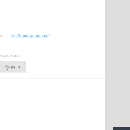
рн.
Знайшли дешевше?
ередзвонимо
Купити