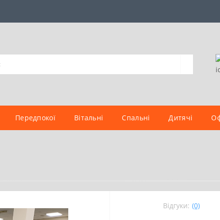
Передпокої
Вітальні
Спальні
Дитячі
Оф
Відгуки:
(0)