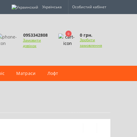
Українська
Особистий кабінет
0
0 грн.
0953342808
Зробити
Замовити
замовлення
дзвінок
іс
Матраси
Лофт