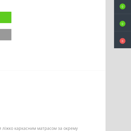
0
0
0
и ліжко каркасним матрасом за окрему