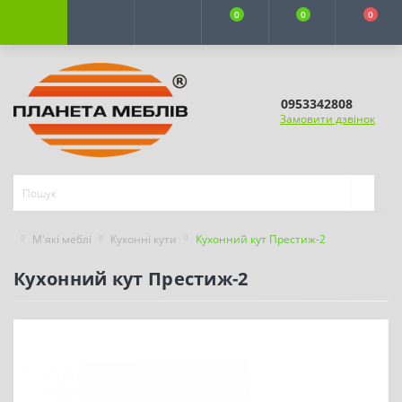
0
0
0
0953342808
Замовити дзвінок
М'які меблі
Кухонні кути
Кухонний кут Престиж-2
Кухонний кут Престиж-2