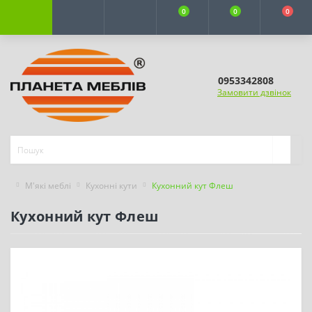
0
0
0
0953342808
Замовити дзвінок
М'які меблі
Кухонні кути
Кухонний кут Флеш
Кухонний кут Флеш