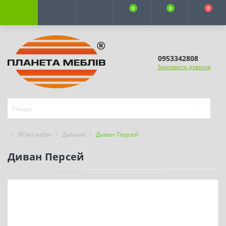
0
0
0
0953342808
Замовити дзвінок
М'які меблі
Дивани
Диван Персей
Диван Персей