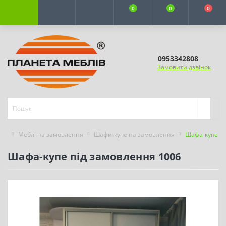
0
0
0
0953342808
Замовити дзвінок
Меблі на замовлення
Шафи-купе на замовлення
Шафа-купе пі
Шафа-купе під замовлення 1006