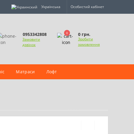
Українська
Особистий кабінет
0
0 грн.
0953342808
Зробити
Замовити
замовлення
дзвінок
іс
Матраси
Лофт