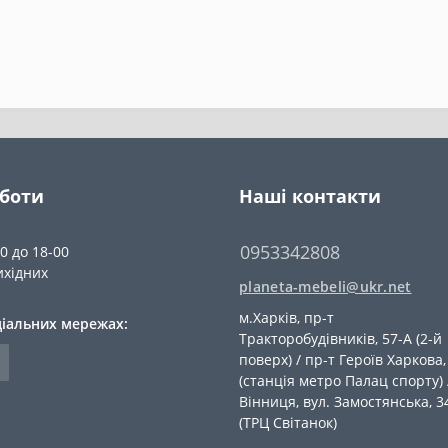
оботи
Наші контакти
0953342808
00 до 18-00
ихідних
planeta-mebeli@ukr.net
м.Харків, пр-т
ціальних мережах:
Тракторобудівників, 57-А (2-й
поверх) / пр-т Героїв Харкова,
(станція метро Палац спорту) 
Вiнниця, вул. Замостянська, 3
(ТРЦ Світанок)