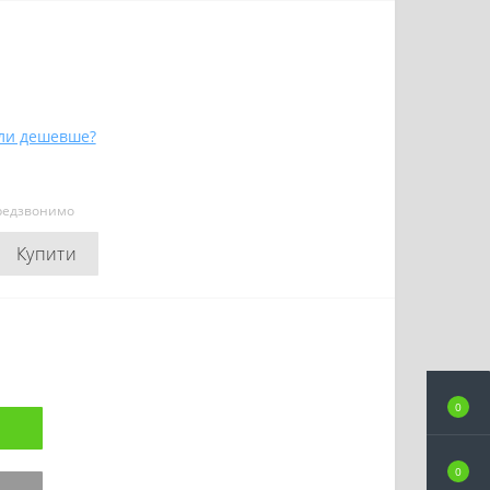
ли дешевше?
ередзвонимо
Купити
0
0