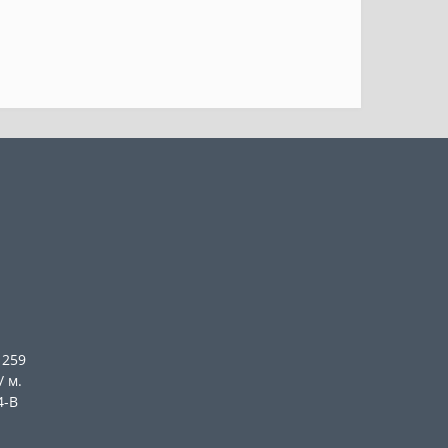
 259
/ м.
4-В