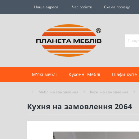
Наша адреса
Час роботи
Схема проїзду
М'які меблі
Кухонні Меблі
Шафи-купе
Меблі на замовлення
Кухні на замовлення
Кухня на замовлення 2064