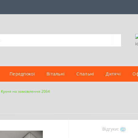
Передпокої
Вітальні
Спальні
Дитячі
Оф
Кухня на замовлення 2064
Відгуки:
(0)