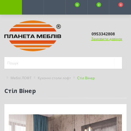
0
0
0
0953342808
Замовити дзвінок
Меблі ЛОФТ
Кухонні столи лофт
Стіл Вінер
Стіл Вінер