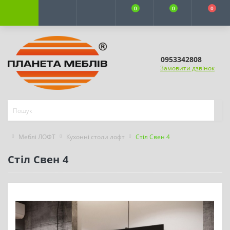
0
0
0
0953342808
Замовити дзвінок
Меблі ЛОФТ
Кухонні столи лофт
Стіл Свен 4
Стіл Свен 4