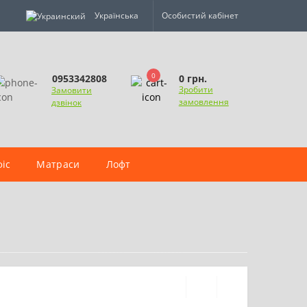
Українська
Особистий кабінет
0
0 грн.
0953342808
Зробити
Замовити
замовлення
дзвінок
іс
Матраси
Лофт