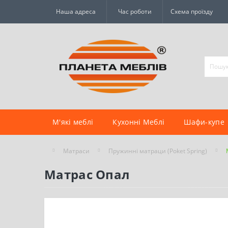
Наша адреса
Час роботи
Схема проїзду
М'які меблі
Кухонні Меблі
Шафи-купе
Матраси
Пружинні матраци (Poket Spring)
Матрас Опал