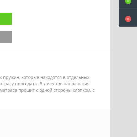
0
0
х пружин, которые находятся в отдельных
атрасу проседать. В качестве наполнения
атраса прошит с одной стороны хлопком, с