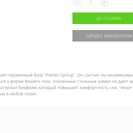
-
+
ДО КОШИКА
ШВИДКЕ ЗАМОВЛЕННЯ
зят пружинный блок "Pocket Spring". Он состоит из независимы
ься к форме Вашего тела. Усиленные стальные рамки не дают м
териал биофоам, который повышает комфортность сна. Чехол м
м в любой сезон.