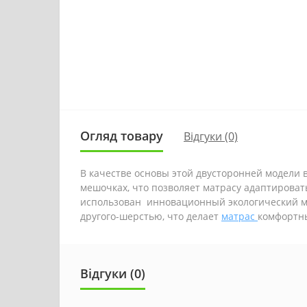
Огляд товару
Відгуки (0)
В качестве основы этой двусторонней модели в
мешочках, что позволяет матрасу адаптироват
использован инновационный экологический ма
другого-шерстью, что делает
матрас
комфортны
Відгуки (0)