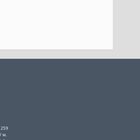
 259
/ м.