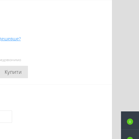
дешевше?
ередзвонимо
Купити
0