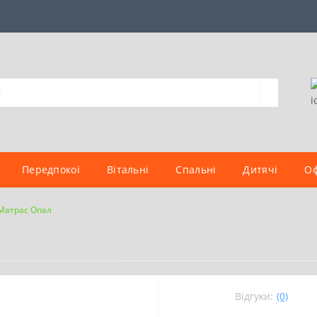
Передпокої
Вітальні
Спальні
Дитячі
Оф
Матрас Опал
Відгуки:
(0)