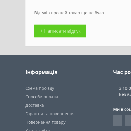
Відгуків про цей товар ще не було.
+ Написати відгук
Інформація
Час р
Схема проїзду
З 10-
Без в
Способи оплати
Доставка
Ми в со
Гарантія та повернення
Повернення товару
Карта сайту