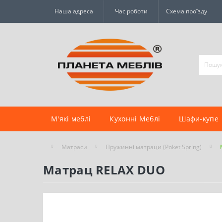
Наша адреса
Час роботи
Схема проїзду
М'які меблі
Кухонні Меблі
Шафи-купе
Матраси
Пружинні матраци (Poket Spring)
Матрац RELAX DUO