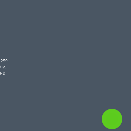
 259
/ м.
4-В