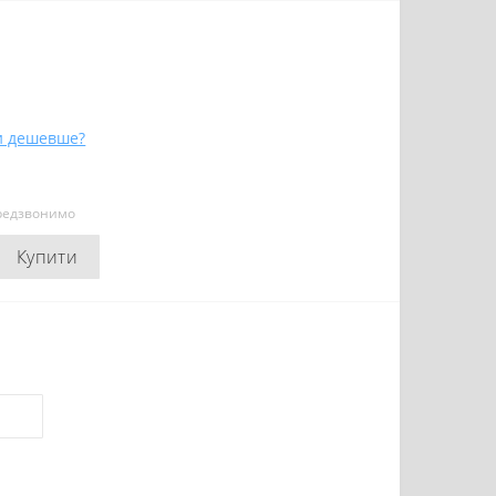
и дешевше?
ередзвонимо
Купити