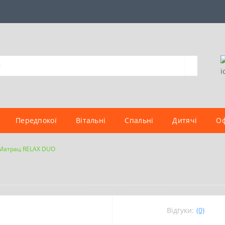
Передпокої
Вітальні
Спальні
Дитячі
Оф
Матрац RELAX DUO
Відгуки:
(0)