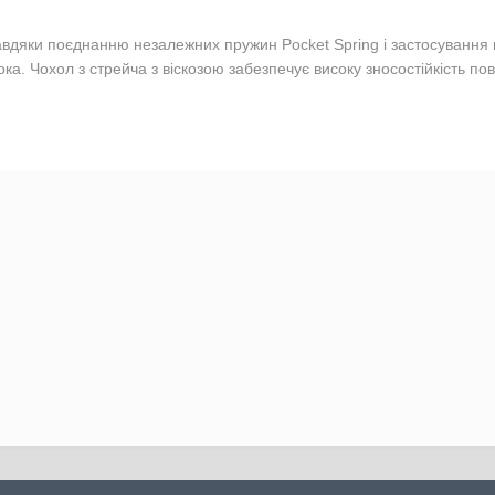
 завдяки поєднанню незалежних пружин Pocket Spring і застосування
а. Чохол з стрейча з віскозою забезпечує високу зносостійкість по