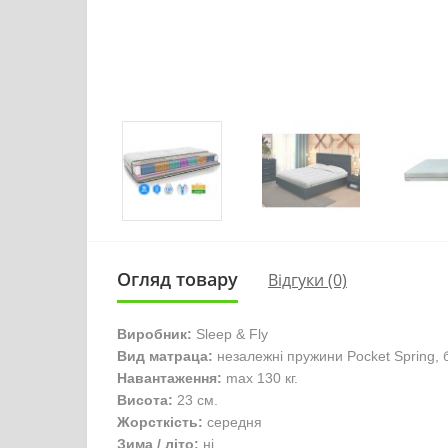
Огляд товару
Відгуки (0)
Виробник:
Sleep & Fly
Вид матраца:
незалежні пружини Pocket Spring, 
Навантаження:
max 130 кг.
Висота:
23 см.
Жорсткість:
середня
Зима / літо:
ні.