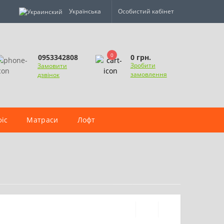
Українська
Особистий кабінет
0
0 грн.
0953342808
Зробити
Замовити
замовлення
дзвінок
іс
Матраси
Лофт