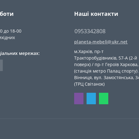
оботи
Наші контакти
0953342808
00 до 18-00
ихідних
planeta-mebeli@ukr.net
м.Харків, пр-т
ціальних мережах:
Тракторобудівників, 57-А (2-й
поверх) / пр-т Героїв Харкова,
(станція метро Палац спорту) 
Вiнниця, вул. Замостянська, 3
(ТРЦ Світанок)