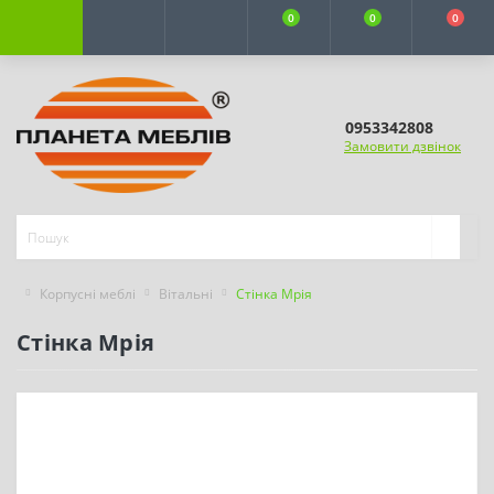
0
0
0
0953342808
Замовити дзвінок
Корпусні меблі
Вітальні
Стінка Мрія
Стінка Мрія