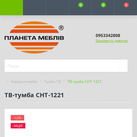
0
0
0
0953342808
Замовити дзвінок
Корпусні меблі
Тумби ТВ
ТВ-тумба СНТ-1221
ТВ-тумба СНТ-1221
-12%
АКЦІЯ