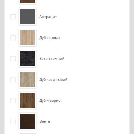
Антрацит
Дуб сонома
Бетон темний
Дуб крафт сірий
Дуб ліворно
Венге