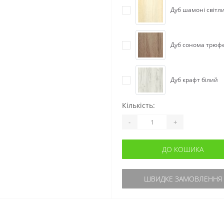
Дуб шамоні світл
Дуб сонома трюф
Дуб крафт білий
Кількість:
-
+
ДО КОШИКА
ШВИДКЕ ЗАМОВЛЕННЯ