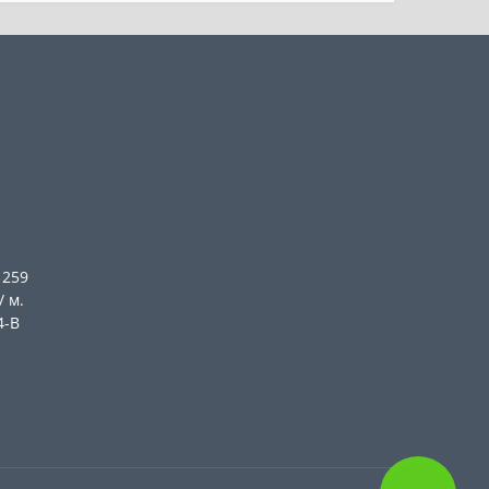
 259
/ м.
4-В