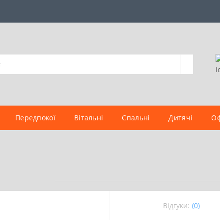
Передпокої
Вітальні
Спальні
Дитячі
Оф
Відгуки:
(0)