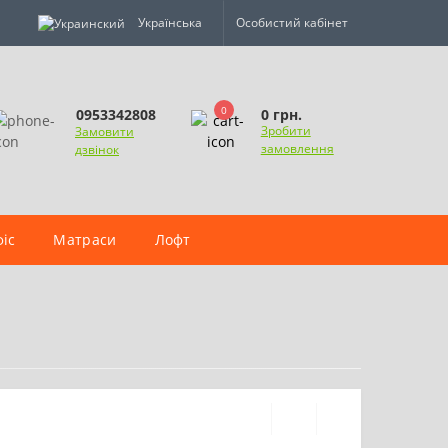
Українська
Особистий кабінет
0
0 грн.
0953342808
Зробити
Замовити
замовлення
дзвінок
іс
Матраси
Лофт