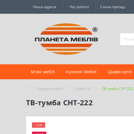
Наша адреса
Час роботи
Схема проїзду
М'які меблі
Кухонні Меблі
Шафи-купе
Корпусні меблі
Тумби ТВ
ТВ-тумба CHT-222
ТВ-тумба СНТ-222
-12%