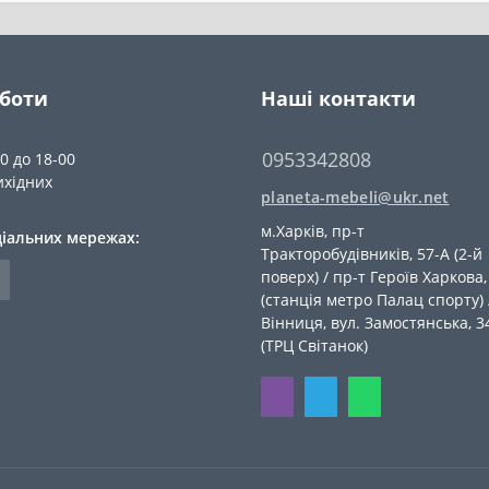
оботи
Наші контакти
0953342808
00 до 18-00
ихідних
planeta-mebeli@ukr.net
м.Харків, пр-т
ціальних мережах:
Тракторобудівників, 57-А (2-й
поверх) / пр-т Героїв Харкова,
(станція метро Палац спорту) 
Вiнниця, вул. Замостянська, 3
(ТРЦ Світанок)