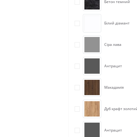
Бетон темний
Білий діамант
Сіра лава
Антрацит
Макадамія
Дуб крафт золоти
Антрацит