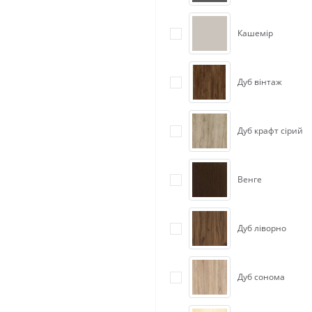
Кашемір
Дуб вінтаж
Дуб крафт сірий
Венге
Дуб ліворно
Дуб сонома