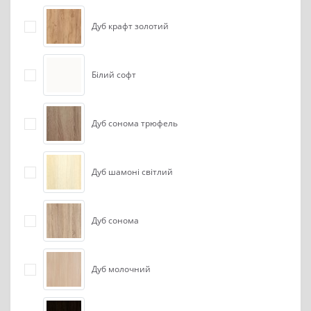
Дуб крафт золотий
Білий софт
Дуб сонома трюфель
Дуб шамоні світлий
Дуб сонома
Дуб молочний