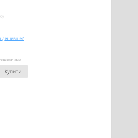
0)
и дешевше?
ередзвонимо
Купити