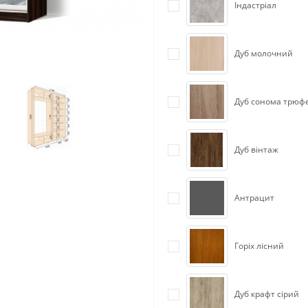
Індастріал
Дуб молочний
Дуб сонома трюф
Дуб вінтаж
Антрацит
Горіх лісний
Дуб крафт сірий