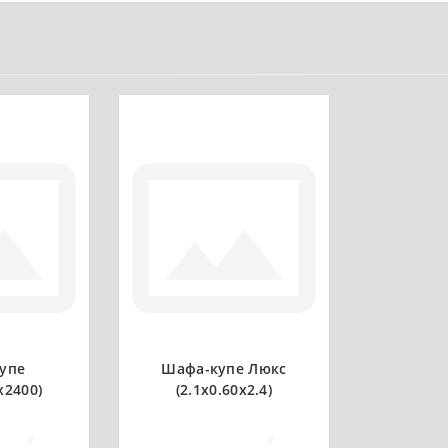
упе
Шафа-купе Люкс
х2400)
(2.1х0.60х2.4)
0
0