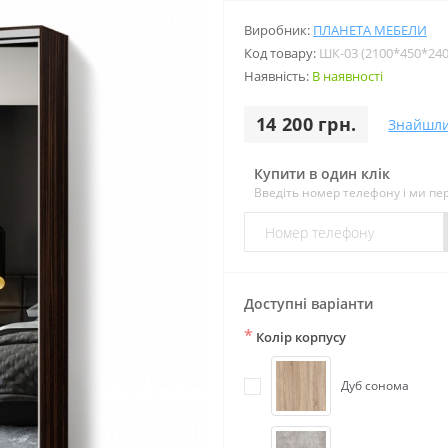
Виробник:
ПЛАНЕТА МЕБЕЛИ
Код товару:
ШК-03 (2100*450*240
Наявність:
В наявності
14 200 грн.
Знайшл
Купити в один клік
Введіть номер телефону і ми п
Доступні варіанти
*
Колір корпусу
Дуб сонома