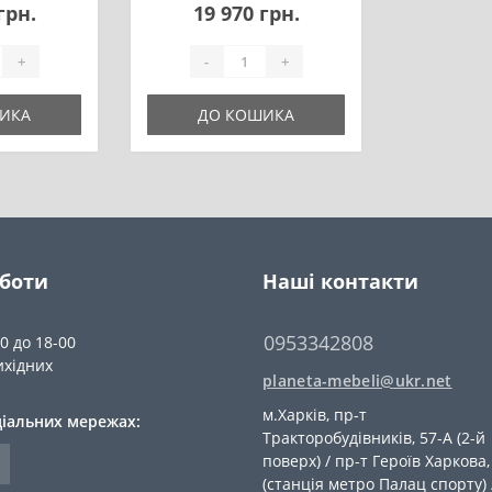
грн.
19 970 грн.
+
-
+
ИКА
ДО КОШИКА
оботи
Наші контакти
0953342808
00 до 18-00
ихідних
planeta-mebeli@ukr.net
м.Харків, пр-т
ціальних мережах:
Тракторобудівників, 57-А (2-й
поверх) / пр-т Героїв Харкова,
(станція метро Палац спорту) 