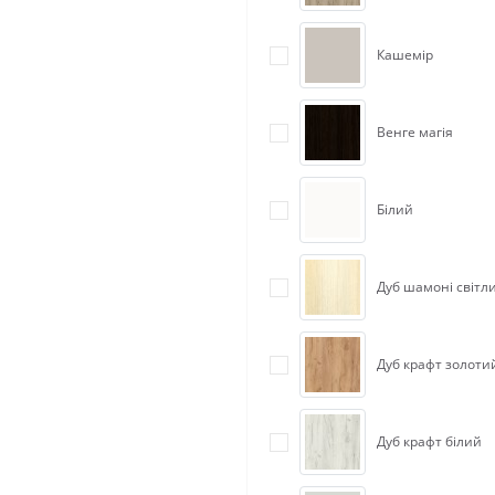
Кашемір
Венге магія
Білий
Дуб шамоні світл
Дуб крафт золоти
Дуб крафт білий