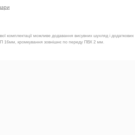
вари
ї комплектації можливе додавання висувних шухляд і додаткових п
СП 16мм, кромкування зовнішнє по переду ПВХ 2 мм.