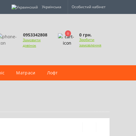
Українська
Особистий кабінет
0
0 грн.
0953342808
Зробити
Замовити
замовлення
дзвінок
іс
Матраси
Лофт