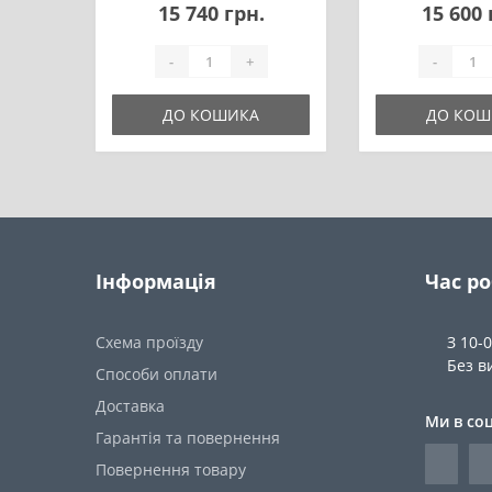
15 740 грн.
15 600 
-
+
-
ДО КОШИКА
ДО КОШ
Інформація
Час р
Схема проїзду
З 10-
Без в
Способи оплати
Доставка
Ми в со
Гарантія та повернення
Повернення товару