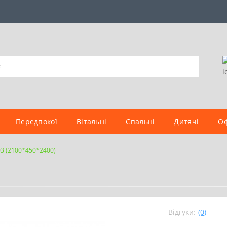
Передпокої
Вітальні
Спальні
Дитячі
Оф
3 (2100*450*2400)
Відгуки:
(0)