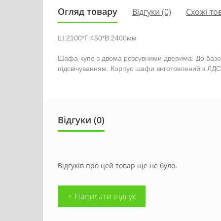
Огляд товару
Відгуки (0)
Схожі то
Ш:2100*Г:450*В:2400мм
Шафа-купе з двома розсувними дверима. До базово
підсвічуванням. Корпус шафи виготовлений з ЛД
Відгуки (0)
Відгуків про цей товар ще не було.
+ Написати відгук