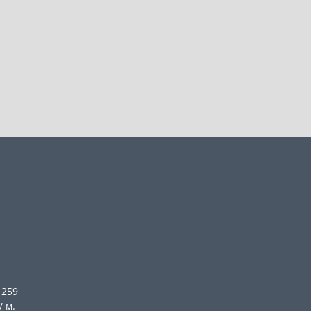
 259
/ м.