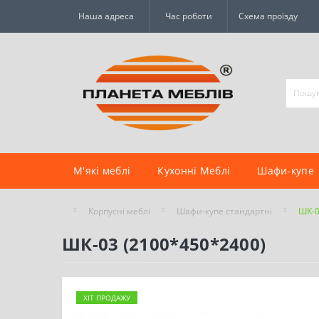
Наша адреса
Час роботи
Схема проїзду
М'які меблі
Кухонні Меблі
Шафи-купе
Корпусні меблі
Шафи-купе стандартні
ШК-0
ШК-03 (2100*450*2400)
ХІТ ПРОДАЖУ