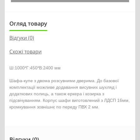
Огляд товару
Відгуки (0)
Схожі товари
Ш:1000*Г:450*В:2400 мм
Шафа-купе з двома розсувними дверима. До базової
комплектації можливе додавання висувних шухляд і
додаткових полиць, а також еркера і козирка з
підсвічуванням. Корпус шафи виготовлений з ЛДСП 16мм,
кромкування зовнішнє по переду ПВХ 2 мм.
Відгуки (0)