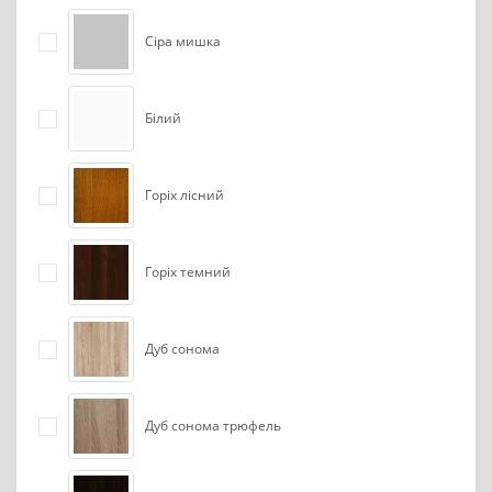
Сіра мишка
Білий
Горіх лісний
Горіх темний
Дуб сонома
Дуб сонома трюфель