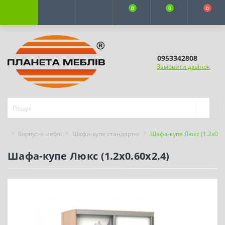
0
0
0
0953342808
Замовити дзвінок
Корпусні меблі
Шафи-купе стандартні
Шафа-купе Люкс (1.2х0.60
Шафа-купе Люкс (1.2х0.60х2.4)