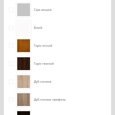
Сіра мишка
Білий
Горіх лісний
Горіх темний
Дуб сонома
Дуб сонома трюфель