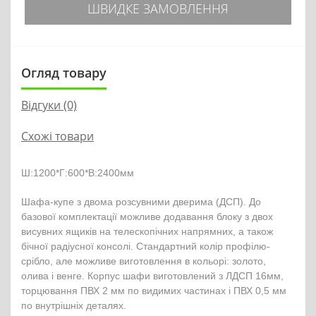
ШВИДКЕ ЗАМОВЛЕННЯ
Огляд товару
Відгуки (0)
Схожі товари
Ш
:1200*Г:600*В:2400мм
Шафа-купе з двома розсувними дверима (ДСП). До
базової комплектації можливе додавання блоку з двох
висувних ящиків на телескопічних напрямних, а також
бічної радіусної консолі. Стандартний колір профілю-
срібло, але можливе виготовлення в кольорі: золото,
олива і венге. Корпус шафи виготовлений з ЛДСП 16мм,
торцювання ПВХ 2 мм по видимих частинах і ПВХ 0,5 мм
по внутрішніх деталях.