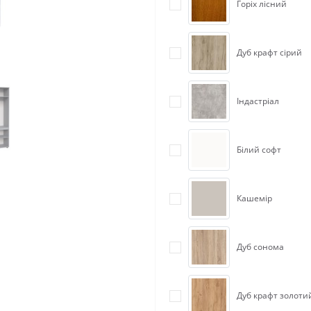
Горіх лісний
Дуб крафт сірий
Індастріал
Білий софт
Кашемір
Дуб сонома
Дуб крафт золоти