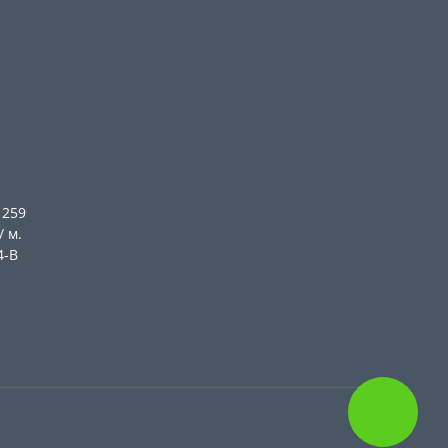
 259
/ м.
4-В