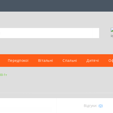
Передпокої
Вітальні
Спальні
Дитячі
Оф
00-1т
Відгуки:
(0)