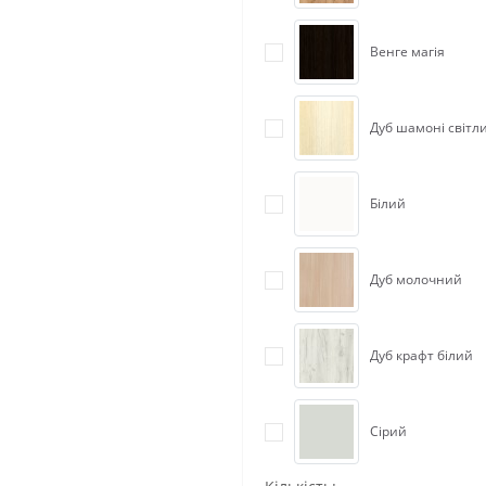
Венге магія
Дуб шамоні світл
Білий
Дуб молочний
Дуб крафт білий
Сірий