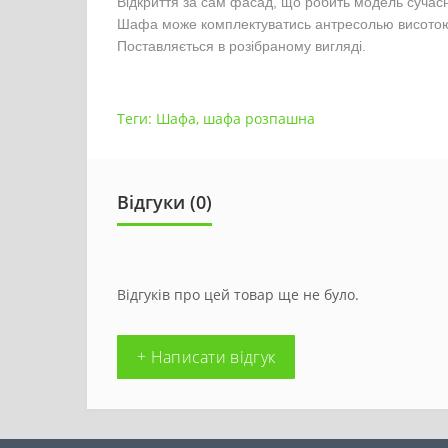
Відкриття за сам фасад, що робить модель сучас
Шафа може комплектуватись антресолью висотою 
Поставляється в розібраному вигляді.
Теги:
Шафа
,
шафа розпашна
Відгуки (0)
Відгуків про цей товар ще не було.
+ Написати відгук