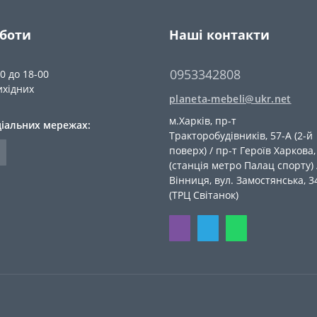
оботи
Наші контакти
0953342808
00 до 18-00
ихідних
planeta-mebeli@ukr.net
м.Харків, пр-т
ціальних мережах:
Тракторобудівників, 57-А (2-й
поверх) / пр-т Героїв Харкова,
(станція метро Палац спорту) 
Вiнниця, вул. Замостянська, 3
(ТРЦ Світанок)