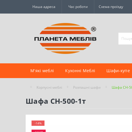
Наша адреса
Час роботи
Схема проїзду
М'які меблі
Кухонні Меблі
Шафи-купе
Корпусні меблі
Розпашні шафи
Шафа СН-5
Шафа СН-500-1т
-14%