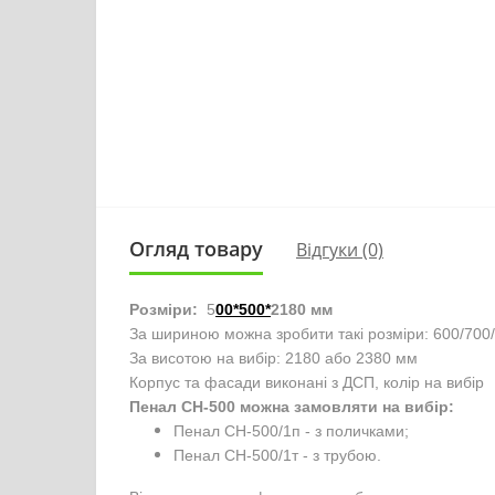
Огляд товару
Відгуки (0)
Розміри:
5
00*500*
2180 мм
За шириною можна зробити такі розміри: 600/700
За висотою на вибір: 2180 або 2380 мм
Корпус та фасади виконані з ДСП, колір на вибір
Пенал СН-500 можна замовляти на вибір:
Пенал СН-500/1п - з поличками;
Пенал СН-500/1т - з трубою.