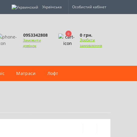
Українська
Особистий кабінет
0
0 грн.
0953342808
Зробити
Замовити
замовлення
дзвінок
іс
Матраси
Лофт