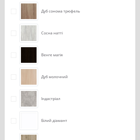
Дуб сонома трюфель
Сосна натті
Венге магія
Дуб молочний
Індастріал
Білий діамант