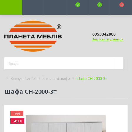
0
0
0
0953342808
Замовити дзвінок
Корпусні меблі
Розпашні шафи
Шафа СН-2000-3т
Шафа СН-2000-3т
-14%
АКЦІЯ