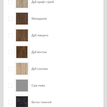
Дуб крафт сірий
Макадамія
Дуб ліворно
Дуб вінтаж
Дуб сонома
Сіра лава
Бетон темний