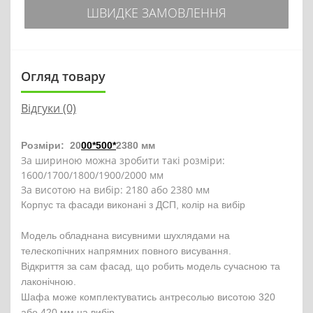
ШВИДКЕ ЗАМОВЛЕННЯ
Огляд товару
Відгуки (0)
Розміри:
20
00*500*
2380 мм
За шириною можна зробити такі розміри:
1600/1700/1800/1900/2000 мм
За висотою на вибір: 2180 або 2380 мм
Корпус та фасади виконані з ДСП, колір на вибір
Модель обладнана висувними шухлядами на
телескопічних напрямних повного висування.
Відкриття за сам фасад, що робить модель сучасною та
лаконічною.
Шафа може комплектуватись антресолью висотою 320
або 420 мм на вибір.