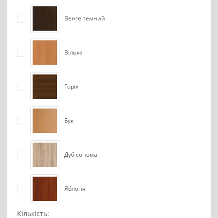
Венге темний
Вільха
Горіх
Бук
Дуб сонома
Яблоня
Кількість: