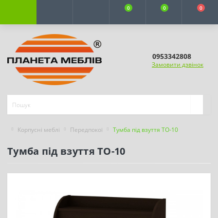
0
0
0
0953342808
Замовити дзвінок
Корпусні меблі
Передпокої
Тумба під взуття ТО-10
Тумба під взуття ТО-10