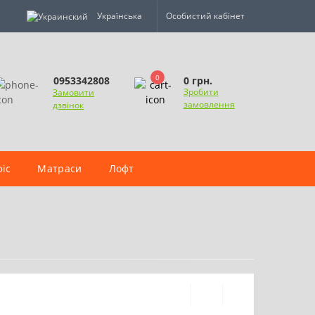
Українська
Особистий кабінет
0
0 грн.
0953342808
Зробити
Замовити
замовлення
дзвінок
іс
Матраси
Лофт