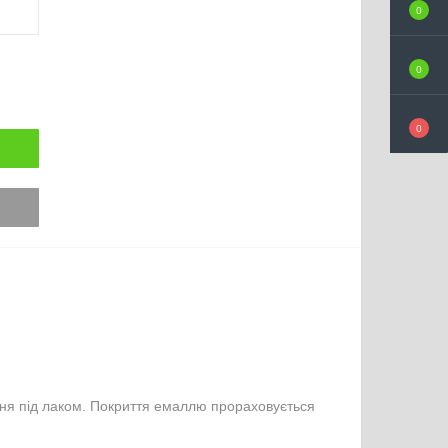
0
0
0
ння під лаком. Покриття емаллю прораховується 