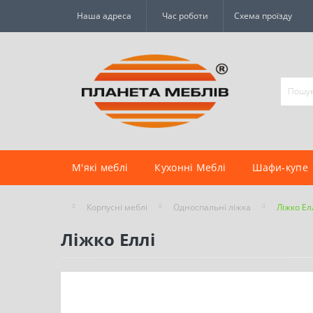
Наша адреса
Час роботи
Схема проїзду
М'які меблі
Кухонні Меблі
Шафи-купе
Корпусні меблі
Односпальні ліжка
Ліжко Ел
Ліжко Еллі