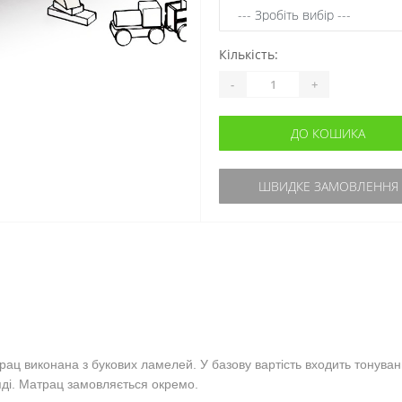
Кількість:
-
+
ДО КОШИКА
ШВИДКЕ ЗАМОВЛЕННЯ
трац виконана з букових ламелей. У базову вартість входить тонува
яді. Матрац замовляється окремо.