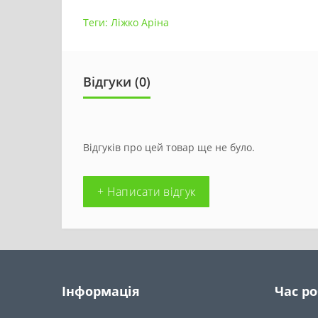
Теги:
Ліжко Аріна
Відгуки (0)
Відгуків про цей товар ще не було.
+ Написати відгук
Інформація
Час р