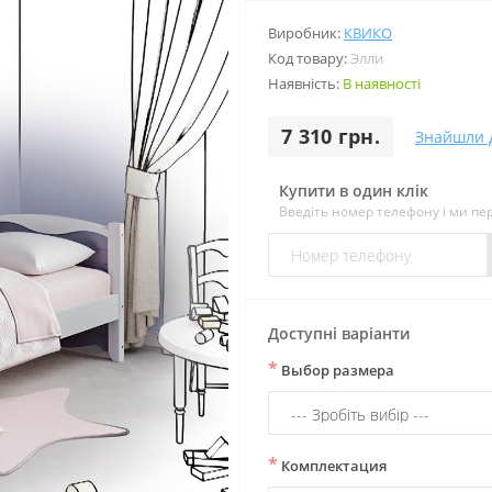
Виробник:
КВИКО
Код товару:
Элли
Наявність:
В наявності
7 310 грн.
Знайшли 
Купити в один клік
Введіть номер телефону і ми п
Доступні варіанти
*
Выбор размера
*
Комплектация