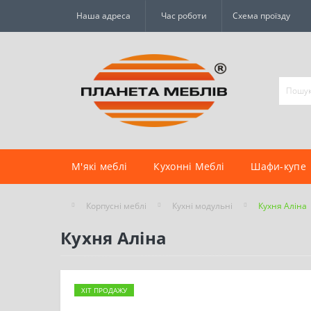
Наша адреса
Час роботи
Схема проїзду
М'які меблі
Кухонні Меблі
Шафи-купе
Корпусні меблі
Кухні модульні
Кухня Аліна
Кухня Аліна
ХІТ ПРОДАЖУ