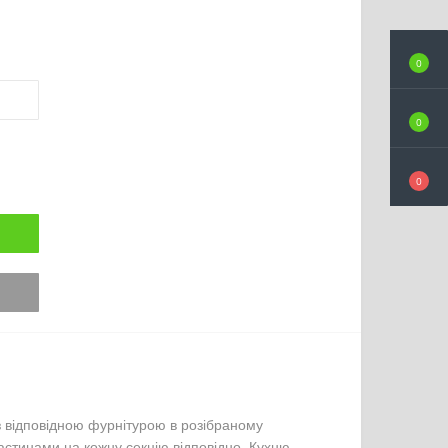
0
0
0
з відповідною фурнітурою в розібраному 
частинами на кожну секцію відповідно. Кухню 