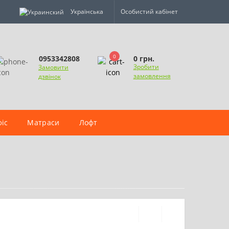
Українська
Особистий кабінет
0
0 грн.
0953342808
Зробити
Замовити
замовлення
дзвінок
іс
Матраси
Лофт