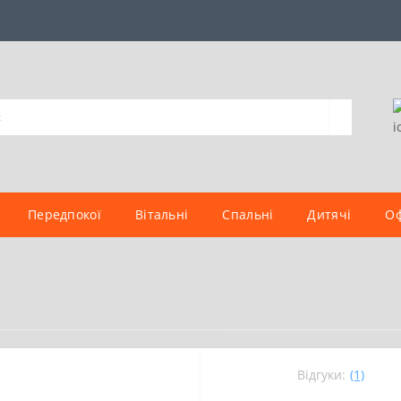
Передпокої
Вітальні
Спальні
Дитячі
Оф
Відгуки:
(1)