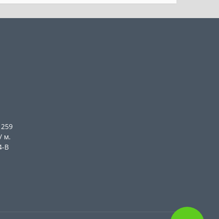
 259
/ м.
4-В