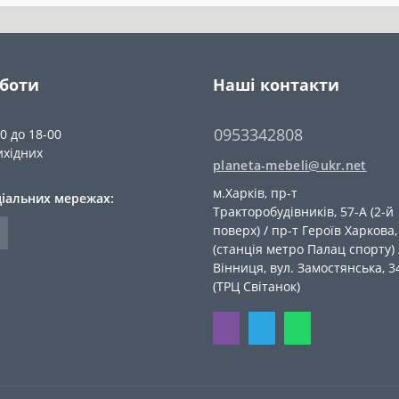
оботи
Наші контакти
0953342808
00 до 18-00
ихідних
planeta-mebeli@ukr.net
м.Харків, пр-т
ціальних мережах:
Тракторобудівників, 57-А (2-й
поверх) / пр-т Героїв Харкова,
(станція метро Палац спорту) 
Вiнниця, вул. Замостянська, 3
(ТРЦ Світанок)