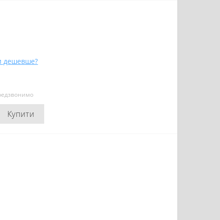
и дешевше?
ередзвонимо
Купити