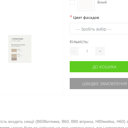
Білий
*
Цвет фасадов
Кількість:
-
+
ДО КОШИКА
ШВИДКЕ ЗАМОВЛЕННЯ
ть входять секції 
(В60Витяжка, В60, В80 вітрина, Н80мийка, Н60)
ремо
 і може бути як цілісною на всю ширину кухні, так і окремими 