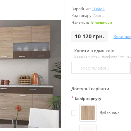
Виробник:
COKME
Код товару:
Алина
Наявність:
В наявності
10 120 грн.
Знайшл
Купити в один клік
Введіть номер телефону і ми п
Доступні варіанти
*
Колір корпусу
Дуб сонома