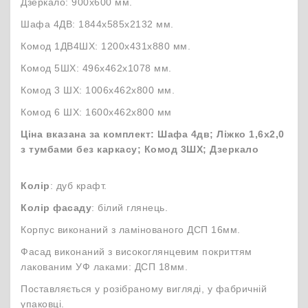
Дзеркало: 900х600 мм.
Шафа 4ДВ: 1844х585х2132 мм.
Комод 1ДВ4ШХ: 1200х431х880 мм.
Комод 5ШХ: 496х462х1078 мм.
Комод 3 ШХ: 1006х462х800 мм.
Комод 6 ШХ: 1600х462х800 мм
Ціна вказана за комплект: Шафа 4дв; Ліжко 1,6х2,0
з тумбами без каркасу; Комод 3ШХ; Дзеркало
Колір
: дуб крафт.
Колір фасаду
: білий глянець.
Корпус виконаний з ламінованого ДСП 16мм.
Фасад виконаний з високоглянцевим покриттям
лакованим УФ лаками: ДСП 18мм.
Поставляється у розібраному вигляді, у фабричній
упаковці.