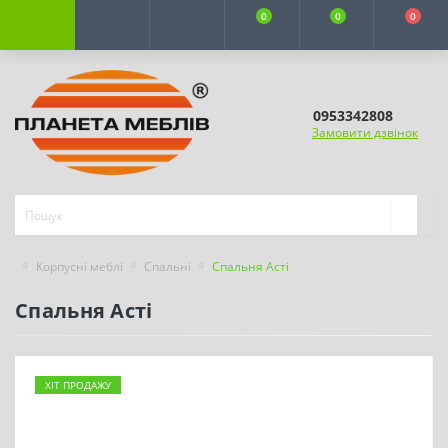
0
0
0
0953342808
Замовити дзвінок
Корпусні меблі
Спальні
Спальня Асті
Спальня Асті
ХІТ ПРОДАЖУ