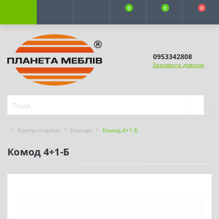
0
0
0
0953342808
Замовити дзвінок
Корпусні меблі
Комоди
Комод 4+1-Б
Комод 4+1-Б