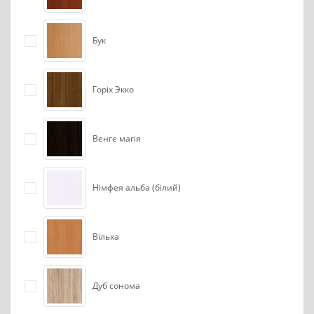
Бук
Горіх Экко
Венге магія
Німфея альба (білий)
Вільха
Дуб сонома