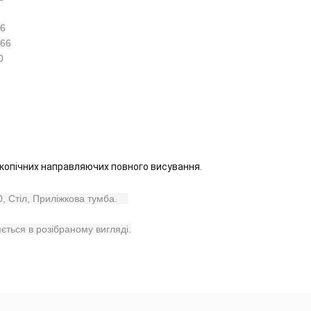
16
566
0
опічних направляючих повного висування.
 Стіл, Приліжкова тумба.    
ться в розібраному вигляді.