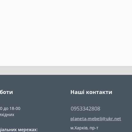
оботи
Наші контакти
0953342808
00 до 18-00
ихідних
planeta-mebeli@ukr.net
м.Харків, пр-т
ціальних мережах: