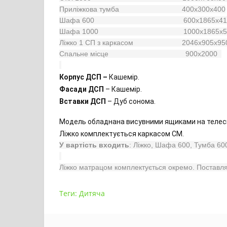
Приліжкова тумба                               400х300х400
Шафа 600                                            600х1865х4
Шафа 1000                                          1000х1865х
Ліжко 1 СП з каркасом                        2046х905х95
Спальне місце                                      900х2000  
Корпус ДСП –
Кашемір.
Фасади ДСП
– Кашемір.
Вставки ДСП
– Дуб сонома.
Модель обладнана висувними ящиками на телеск
Ліжко комплектується каркасом СМ.
У вартість входить
: Ліжко, 
Шафа 600, Тумба 600,
Ліжко матрацом комплектується окремо. Поставляє
Теги:
Дитяча