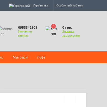
Українська
Особистий кабінет
0
0 грн.
0953342808
Зробити
Замовити
замовлення
дзвінок
іс
Матраси
Лофт