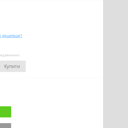
и дешевше?
ередзвонимо
Купити