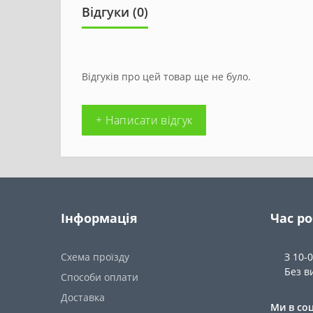
Відгуки (0)
Відгуків про цей товар ще не було.
+ Написати відгук
Інформація
Час р
Схема проїзду
З 10-
Без в
Способи оплати
Доставка
Ми в со