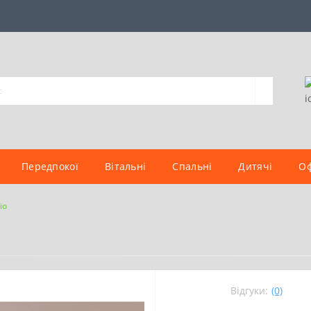
Передпокої
Вітальні
Спальні
Дитячі
Оф
іо
Відгуки:
(0)