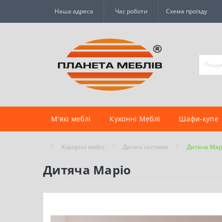
Наша адреса
Час роботи
Схема проїзду
М'які меблі
Кухонні Меблі
Шафи-купе
Корпусні меблі
Дитячі системи
Дитяча Мар
Дитяча Маріо