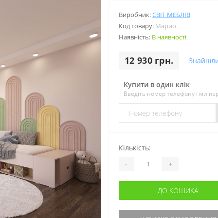
Виробник:
СВІТ МЕБЛІВ
Код товару:
Марио
Наявність:
В наявності
12 930 грн.
Знайшл
Купити в один клік
Введіть номер телефону і ми п
Кількість:
-
+
ДО КОШИКА