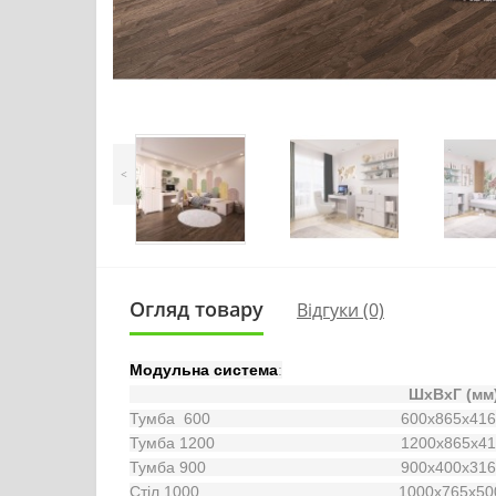
<
Огляд товару
Відгуки (0)
Модульна система
  ШхВхГ (мм)
Тумба  600                                           600х865х416
Тумба 1200                                          1200х865х4
Тумба 900                                            900х400х316
Стіл 1000                                             1000х765х5