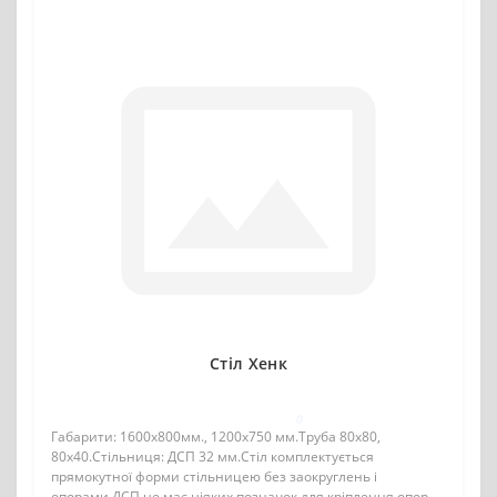
Стіл Хенк
0
Габарити: 1600х800мм., 1200х750 мм.Труба 80х80,
80х40.Стільниця: ДСП 32 мм.Стіл комплектується
прямокутної форми стільницею без заокруглень і
опорами.ДСП не має ніяких позначок для кріплення опор,