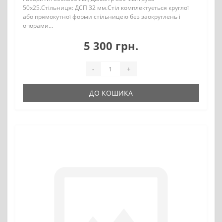
50х25.Стільниця: ДСП 32 мм.Стіл комплектується круглої
або прямокутної форми стільницею без заокруглень і
опорами...
5 300 грн.
-
+
ДО КОШИКА