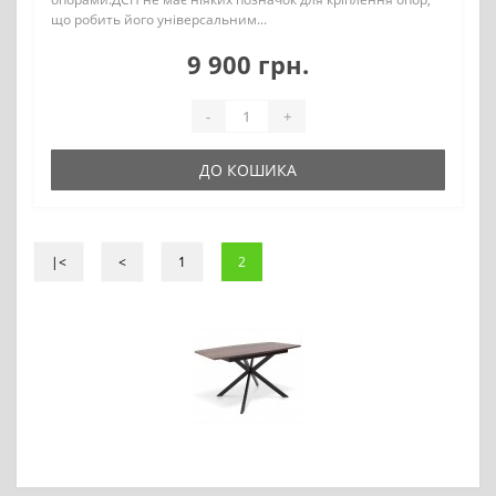
що робить його універсальним...
9 900 грн.
-
+
ДО КОШИКА
|<
<
1
2