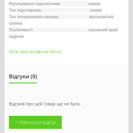
Регулювання підлокітників                        немає

Тип підголівника                                         немає

Тип поперекового валика                          ергономічна 
спинка

Особливості                                               скошений край 
сидіння
Теги:
Крісло офісне Focus
Відгуки (0)
Відгуків про цей товар ще не було.
+ Написати відгук