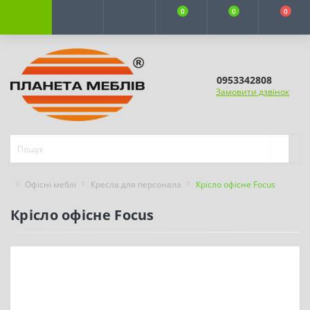
0
0
0
0953342808
Замовити дзвінок
Офісні меблі
Кресла для персонала
Крісло офісне Focus
Крісло офісне Focus