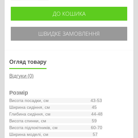
ДО КОШИКА
ШВИДКЕ ЗАМОВЛЕННЯ
Огляд товару
Відгуки (0)
Розмір
Висота посадки, см                                  43-53

Ширина сидіння, см                                  45

Глибина сидіння, см                                 44-48

Висота спинки, см                                     59

Висота підлокітників, см                           60-70

Ширина моделі, см                                    57
