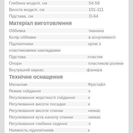
Глибина моделі, см                                   54-58

Висота моделі, см                                     101-111

Матеріал виготовлення
Оббивка                                                     тканина

Колір оббивки                                            в асортименті

Підлокітники                                              хром з 
пластиковими накладками

Підстава                                                    пластик

Опори                                                        пластикові ролики

Технічне оснащення
Механізм                                                   Фрістайл

Режим гойдання                                        є

Регулювання жорсткості гойдання           є

Регулювання висоти посадки                   є

Регулювання висоти спинки                     немає

Регулювання кута нахилу спинки             немає

Регулювання глибини сидіння                  є

Наявність підлокітників                             є
