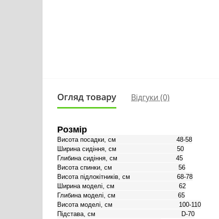
Огляд товару
Відгуки (0)
Розмір
Висота посадки, см                               48-58

Ширина сидіння, см                               50

Глибина сидіння, см                              45

Висота спинки, см                                  56

Висота підлокітників, см                        68-78

Ширина моделі, см                                 62

Глибина моделі, см                                65

Висота моделі, см                                  100-110
