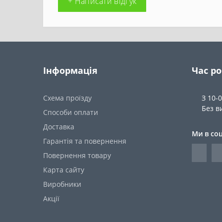
+ Написати відгук
Інформація
Час р
Схема проїзду
З 10-
Без в
Способи оплати
Доставка
Ми в со
Гарантія та повернення
Повернення товару
Карта сайту
Виробники
Акції