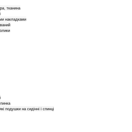
шкіра, тканина



'якими накладками

мований

 ролики



спинка

ві м'які подушки на сидінні і спинці