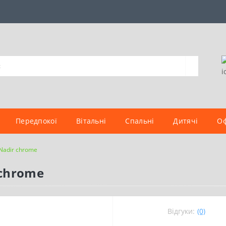
Передпокої
Вітальні
Спальні
Дитячі
Оф
 Nadir chrome
 chrome
Відгуки:
(0)