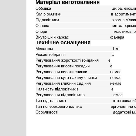
Матеріал виготовлення
Оббивка                                                  шкіра, еко
Колір оббивки                                         в асортименті
Підлокітники                                            хром з м
Основа                                                    метал хро
Опори                                                      пластикові
Технічне оснащення
Механізм                                                 Тілт

Режим гойдання                                      є

Регулювання жорсткості гойдання        є

Регулювання висоти посадки                 є

Регулювання висоти спинки                   немає

Регулювання кута нахилу спинки           немає

Регулювання глибини сидіння                немає

Наявність підлокітників                           є

Регулювання підлокітників                      немає

Тип підголівника                                       інтегрований
Тип поперекового валика                        ергономічна 
Особливості                                             додатко