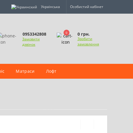
Українська
Особистий кабінет
0
0 грн.
0953342808
Зробити
Замовити
замовлення
дзвінок
іс
Матраси
Лофт