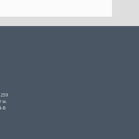
 259
/ м.
4-В