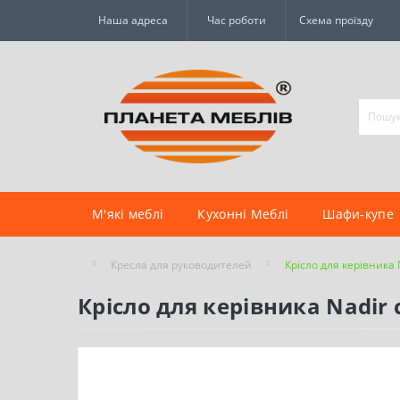
Наша адреса
Час роботи
Схема проїзду
М'які меблі
Кухонні Меблі
Шафи-купе
Кресла для руководителей
Крісло для керівника
Крісло для керівника Nadir