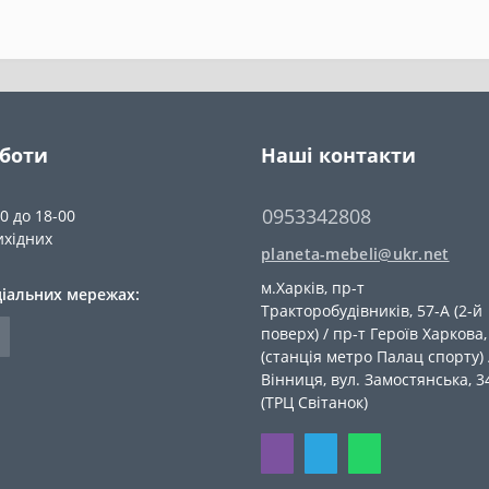
оботи
Наші контакти
0953342808
00 до 18-00
ихідних
planeta-mebeli@ukr.net
м.Харків, пр-т
ціальних мережах:
Тракторобудівників, 57-А (2-й
поверх) / пр-т Героїв Харкова,
(станція метро Палац спорту) 
Вiнниця, вул. Замостянська, 3
(ТРЦ Світанок)