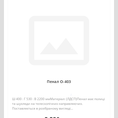
Пенал О-403
0
Ш 400 : Г 530 : В 2200 ммМатеріал: (ЛДСП)Пенал має полиці
та шухляди на телескопічних направляючих.
Поставляється в розібраному вигляді...