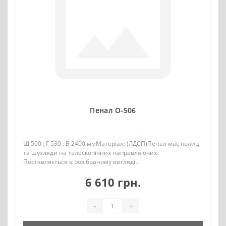
Пенал О-506
0
Ш 500 : Г 530 : В 2400 ммМатеріал: (ЛДСП)Пенал має полиці
та шухляди на телескопічних направляючих.
Поставляється в розібраному вигляді...
6 610 грн.
-
+