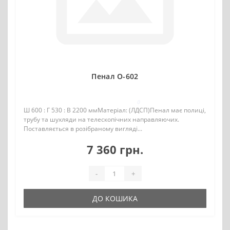
Пенал О-602
0
Ш 600 : Г 530 : В 2200 ммМатеріал: (ЛДСП)Пенал має полиці,
трубу та шухляди на телескопічних направляючих.
Поставляється в розібраному вигляді...
7 360 грн.
-
+
ДО КОШИКА