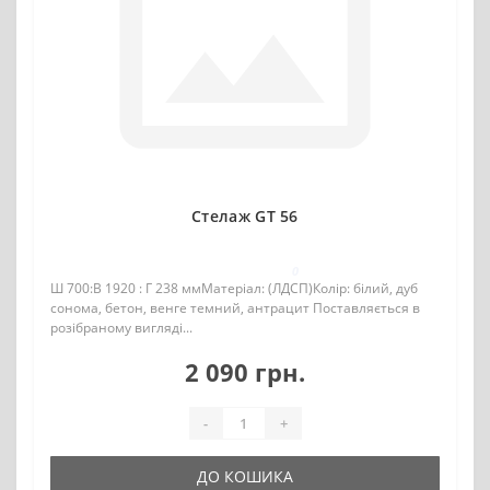
Стелаж GT 56
0
Ш 700:В 1920 : Г 238 ммМатеріал: (ЛДСП)Колір: білий, дуб
сонома, бетон, венге темний, антрацит Поставляється в
розібраному вигляді...
2 090 грн.
-
+
ДО КОШИКА