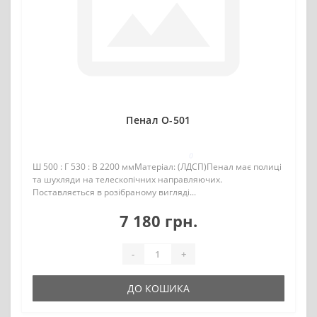
Пенал О-501
0
Ш 500 : Г 530 : В 2200 ммМатеріал: (ЛДСП)Пенал має полиці
та шухляди на телескопічних направляючих.
Поставляється в розібраному вигляді...
7 180 грн.
-
+
ДО КОШИКА