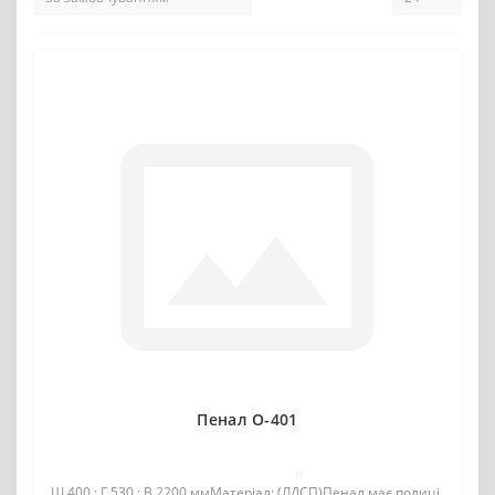
Пенал О-401
0
Ш 400 : Г 530 : В 2200 ммМатеріал: (ЛДСП)Пенал має полиці