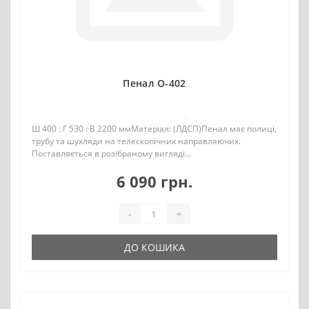
Пенал О-402
0
Ш 400 : Г 530 : В 2200 ммМатеріал: (ЛДСП)Пенал має полиці,
трубу та шухляди на телескопічних направляючих.
Поставляється в розібраному вигляді...
6 090 грн.
-
+
ДО КОШИКА