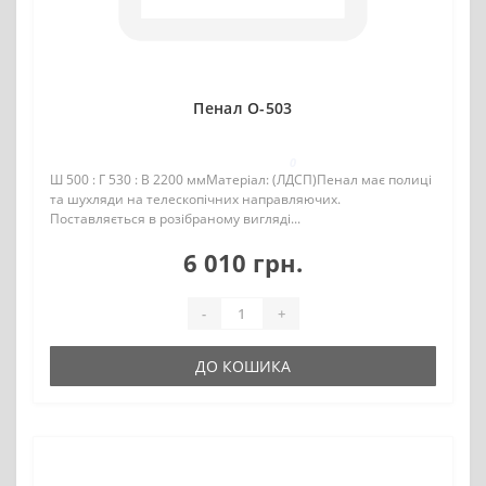
Пенал О-503
0
Ш 500 : Г 530 : В 2200 ммМатеріал: (ЛДСП)Пенал має полиці
та шухляди на телескопічних направляючих.
Поставляється в розібраному вигляді...
6 010 грн.
-
+
ДО КОШИКА