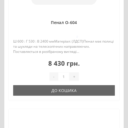
Пенал О-604
0
Ш 600 : Г 530 : В 2400 ммМатеріал: (ЛДСП)Пенал має полиці
та шухляди на телескопічних направляючих.
Поставляється в розібраному вигляді...
8 430 грн.
-
+
ДО КОШИКА