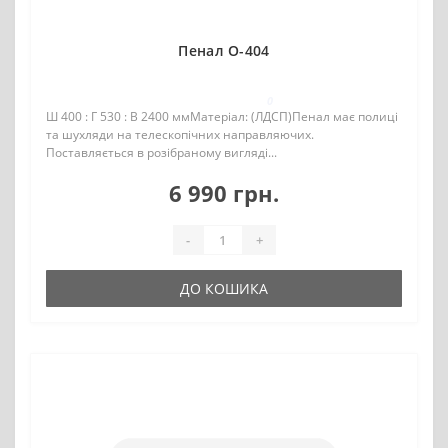
Пенал О-404
0
Ш 400 : Г 530 : В 2400 ммМатеріал: (ЛДСП)Пенал має полиці
та шухляди на телескопічних направляючих.
Поставляється в розібраному вигляді...
6 990 грн.
-
+
ДО КОШИКА