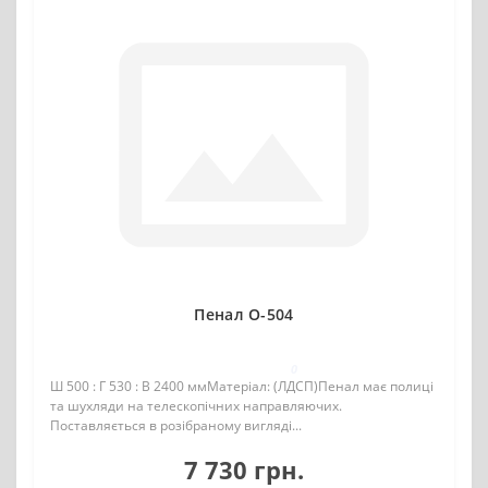
Пенал О-504
0
Ш 500 : Г 530 : В 2400 ммМатеріал: (ЛДСП)Пенал має полиці
та шухляди на телескопічних направляючих.
Поставляється в розібраному вигляді...
7 730 грн.