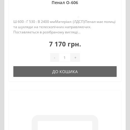
Пенал О-606
0
Ш 600 : Г 530 : В 2400 ммМатеріал: (ЛДСП)Пенал має полиці
та шухляди на телескопічних направляючих.
Поставляється в розібраному вигляді...
7 170 грн.
-
+
ДО КОШИКА