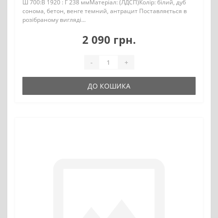
Ш 700:В 1920 : Г 238 ммМатеріал: (ЛДСП)Колір: білий, дуб
сонома, бетон, венге темний, антрацит Поставляється в
розібраному вигляді...
2 090 грн.
-
+
ДО КОШИКА