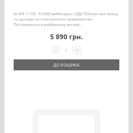
0
Ш 400 : Г 530 : В 2400 ммМатеріал: (ЛДСП)Пенал має полиці
та шухляди на телескопічних направляючих.
Поставляється в розібраному вигляді...
5 890 грн.
-
+
ДО КОШИКА