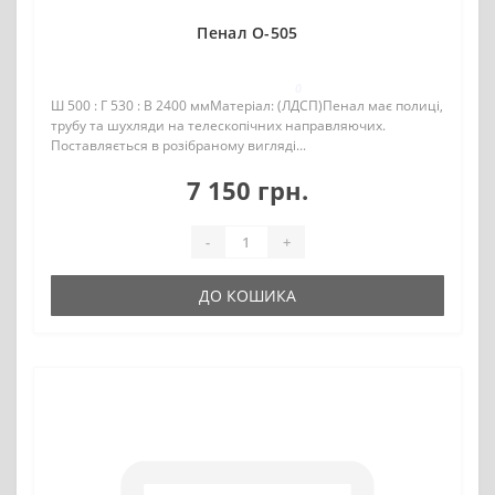
Пенал О-505
0
Ш 500 : Г 530 : В 2400 ммМатеріал: (ЛДСП)Пенал має полиці,
трубу та шухляди на телескопічних направляючих.
Поставляється в розібраному вигляді...
7 150 грн.
-
+
ДО КОШИКА