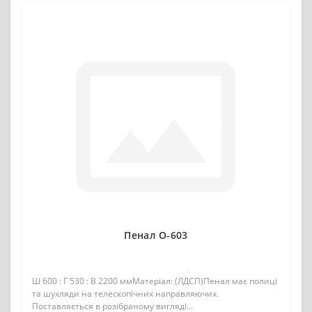
Пенал О-603
0
Ш 600 : Г 530 : В 2200 ммМатеріал: (ЛДСП)Пенал має полиці
та шухляди на телескопічних направляючих.
Поставляється в розібраному вигляді...