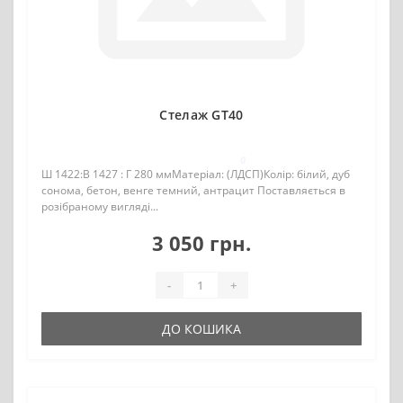
Стелаж GT40
0
Ш 1422:В 1427 : Г 280 ммМатеріал: (ЛДСП)Колір: білий, дуб
сонома, бетон, венге темний, антрацит Поставляється в
розібраному вигляді...
3 050 грн.
-
+
ДО КОШИКА