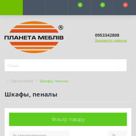
0
0
0
0953342808
Замовити дзвінок
Офісні меблі
Шкафы, пеналы
Шкафы, пеналы
Фільтр товару