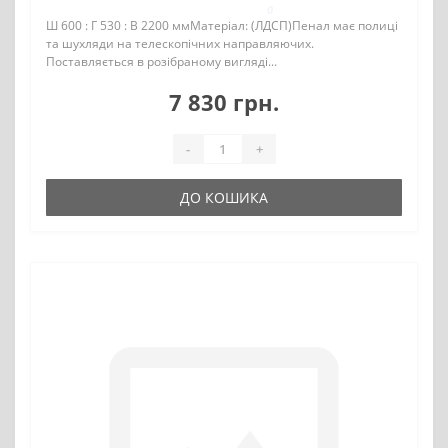
0
Ш 600 : Г 530 : В 2200 ммМатеріал: (ЛДСП)Пенал має полиці
та шухляди на телескопічних направляючих.
Поставляється в розібраному вигляді...
7 830 грн.
-
+
ДО КОШИКА