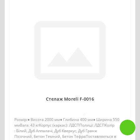
Стелаж Moreli F-0016
0
Розмір:● Висота 2000 мм● Глибина 400 мм● Ширина 550
ммВага: 43 кгКорпус (каркас): ЛДСППолиці: ЛДСПКолір
: Білий, Дуб Аппалачі, Дуб Кверкус, Дуб Гранж
Пісочний, Бетон Темний, Бетон ТефраПоставляється в